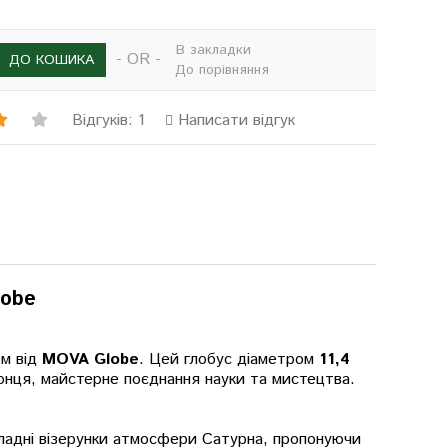
В закладки
- OR -
ДО КОШИКА
До порівняння
Відгуків: 1
Написати відгук
lobe
ом від
MOVA Globe
. Цей глобус діаметром
11,4
нця, майстерне поєднання науки та мистецтва.
кладні візерунки атмосфери Сатурна, пропонуючи