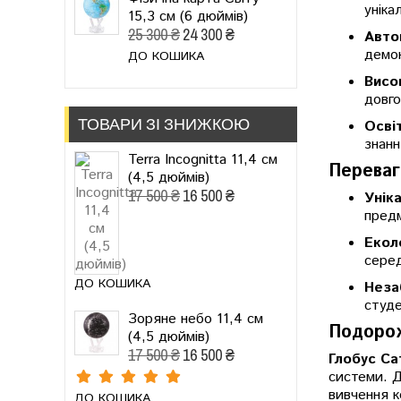
уніка
15,3 см (6 дюймів)
25 300 ₴
24 300 ₴
Авто
демон
ДО КОШИКА
Висо
довго
ТОВАРИ ЗІ ЗНИЖКОЮ
Освіт
знанн
Terra Incognitta 11,4 см
Переваг
(4,5 дюймів)
17 500 ₴
16 500 ₴
Унік
пред
Екол
сере
ДО КОШИКА
Неза
студе
Зоряне небо 11,4 см
Подоро
(4,5 дюймів)
17 500 ₴
16 500 ₴
Глобус Са
системи. Д
вивчення к
ДО КОШИКА