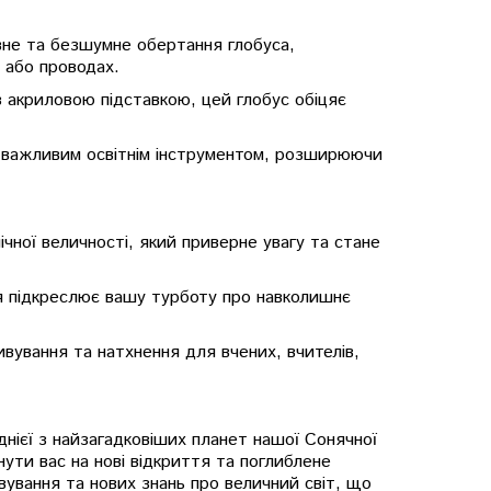
вне та безшумне обертання глобуса,
 або проводах.
з акриловою підставкою, цей глобус обіцяє
ує важливим освітнім інструментом, розширюючи
чної величності, який приверне увагу та стане
ня підкреслює вашу турботу про навколишнє
ивування та натхнення для вчених, вчителів,
нієї з найзагадковіших планет нашої Сонячної
ути вас на нові відкриття та поглиблене
ування та нових знань про величний світ, що