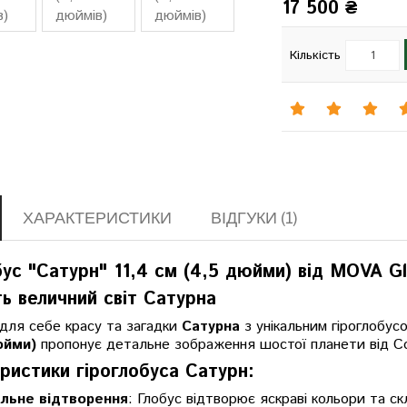
17 500 ₴
Кількість
ХАРАКТЕРИСТИКИ
ВІДГУКИ (1)
бус "Сатурн" 11,4 см (4,5 дюйми) від MOVA G
ть величний світ Сатурна
для себе красу та загадки
Сатурна
з унікальним гіроглобус
юйми)
пропонує детальне зображення шостої планети від Со
ристики гіроглобуса Сатурн:
льне відтворення
: Глобус відтворює яскраві кольори та с