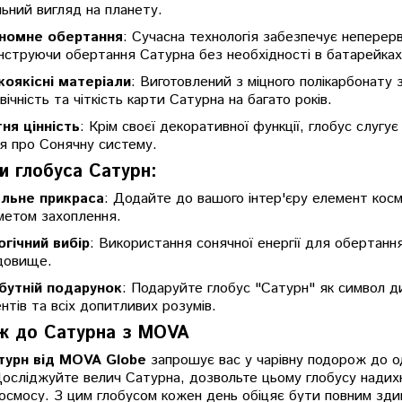
льний вигляд на планету.
номне обертання
: Сучасна технологія забезпечує неперер
струючи обертання Сатурна без необхідності в батарейках
коякісні матеріали
: Виготовлений з міцного полікарбонату 
вічність та чіткість карти Сатурна на багато років.
ня цінність
: Крім своєї декоративної функції, глобус слуг
я про Сонячну систему.
и глобуса Сатурн:
альне прикраса
: Додайте до вашого інтер'єру елемент космі
метом захоплення.
огічний вибір
: Використання сонячної енергії для обертан
довище.
бутній подарунок
: Подаруйте глобус "Сатурн" як символ д
нтів та всіх допитливих розумів.
ж до Сатурна з MOVA
турн від MOVA Globe
запрошує вас у чарівну подорож до од
осліджуйте велич Сатурна, дозвольте цьому глобусу надихн
осмосу. З цим глобусом кожен день обіцяє бути повним здив