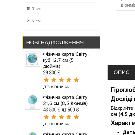
15,3 см
21,6 см
НОВІ НАДХОДЖЕННЯ
Фізична карта Світу,
куб 12,7 см (5
дюймів)
ОПИС
26 800 ₴
ДО КОШИКА
Гірогло
Фізична карта Світу
Досліді
21,6 см (8,5 дюймів)
Відкрийте 
43 500 ₴
41 500 ₴
см (4,5 д
Характе
ДО КОШИКА
Дета
Фізична карта Світу